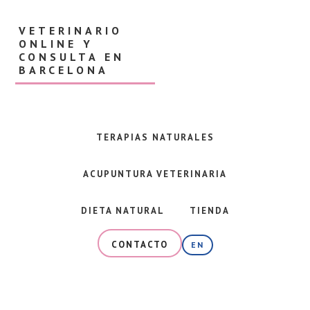
Skip
Skip
to
to
VETERINARIO
main
footer
ONLINE Y
content
CONSULTA EN
BARCELONA
Veterinaria
en
Barcelona
TERAPIAS NATURALES
y
consulta
ACUPUNTURA VETERINARIA
online
especializada
en
DIETA NATURAL
TIENDA
alimentación
natural,
CONTACTO
EN
dieta
BARF
y
terapias