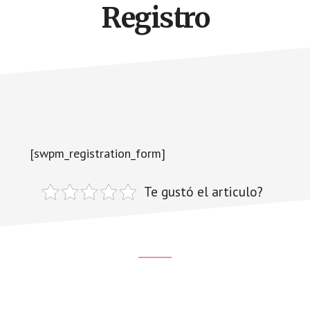
Registro
naturales
Acupuntura,
homeopatia,
Ortomolcular
[swpm_registration_form]
Te gustó el articulo?
Footer
CTA