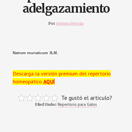
adelgazamiento
Por
Gemma Hervàs
Natrum muriaticum 3LM.
Descarga la versión premium del repertorio
homeopático
AQUÍ
Te gustó el articulo?
Repertorio para Gatos
Filed Under: