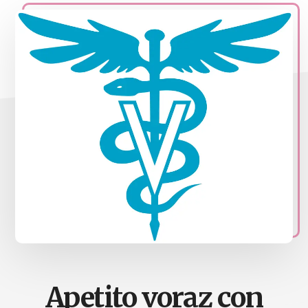
naturales
Acupuntura,
homeopatia,
Ortomolcular
Apetito voraz con