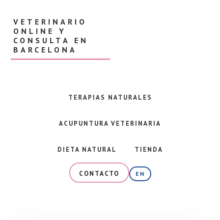
Skip
Skip
to
to
VETERINARIO
main
footer
ONLINE Y
content
CONSULTA EN
BARCELONA
Veterinaria
en
Barcelona
TERAPIAS NATURALES
y
consulta
ACUPUNTURA VETERINARIA
online
especializada
en
DIETA NATURAL
TIENDA
alimentación
natural,
CONTACTO
EN
dieta
BARF
y
terapias