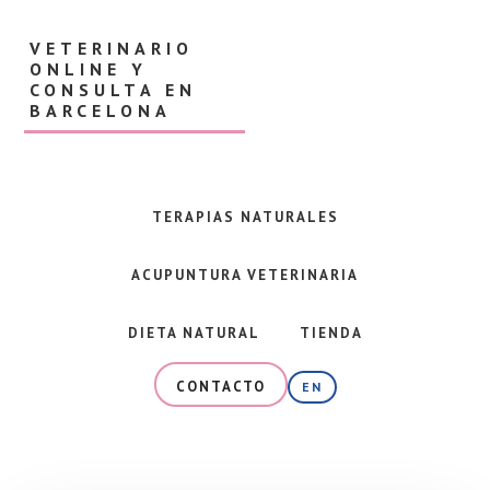
Skip
Skip
to
to
VETERINARIO
main
footer
ONLINE Y
content
CONSULTA EN
BARCELONA
Veterinaria
en
Barcelona
TERAPIAS NATURALES
y
consulta
ACUPUNTURA VETERINARIA
online
especializada
en
DIETA NATURAL
TIENDA
alimentación
natural,
CONTACTO
EN
dieta
BARF
y
terapias