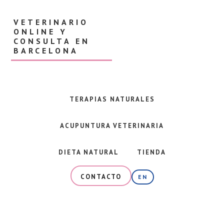
Skip
Skip
to
to
VETERINARIO
main
footer
ONLINE Y
content
CONSULTA EN
BARCELONA
Veterinaria
en
Barcelona
TERAPIAS NATURALES
y
consulta
ACUPUNTURA VETERINARIA
online
especializada
en
DIETA NATURAL
TIENDA
alimentación
natural,
CONTACTO
EN
dieta
BARF
y
terapias