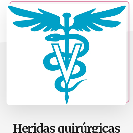
naturales
Acupuntura,
homeopatia,
Ortomolcular
Heridas quirúrgicas