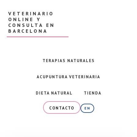
Skip
Skip
to
to
VETERINARIO
main
footer
ONLINE Y
content
CONSULTA EN
BARCELONA
Veterinaria
en
Barcelona
TERAPIAS NATURALES
y
consulta
ACUPUNTURA VETERINARIA
online
especializada
en
DIETA NATURAL
TIENDA
alimentación
natural,
CONTACTO
EN
dieta
BARF
y
terapias