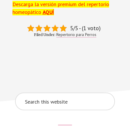
Descarga la versión premium del repertorio
homeopático
AQUÍ
5/5 - (1 voto)
Repertorio para Perros
Filed Under:
Search
this
website