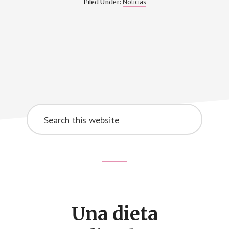
Noticias
Filed Under:
Search
this
website
Footer
CTA
Una dieta