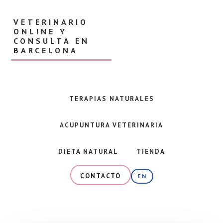
Skip
Skip
to
to
VETERINARIO
main
footer
ONLINE Y
content
CONSULTA EN
BARCELONA
Veterinaria
en
Barcelona
TERAPIAS NATURALES
y
consulta
ACUPUNTURA VETERINARIA
online
especializada
en
DIETA NATURAL
TIENDA
alimentación
natural,
CONTACTO
EN
dieta
BARF
y
terapias