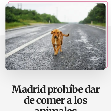
naturales
Acupuntura,
homeopatia,
Ortomolcular
Madrid prohíbe dar
de comer a los