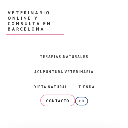
Skip
Skip
to
to
VETERINARIO
main
footer
ONLINE Y
content
CONSULTA EN
BARCELONA
Veterinaria
en
Barcelona
TERAPIAS NATURALES
y
consulta
ACUPUNTURA VETERINARIA
online
especializada
en
DIETA NATURAL
TIENDA
alimentación
natural,
CONTACTO
EN
dieta
BARF
y
terapias