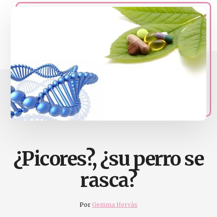
naturales
Acupuntura,
homeopatia,
Ortomolcular
¿Picores?, ¿su perro se
rasca?
Por
Gemma Hervàs