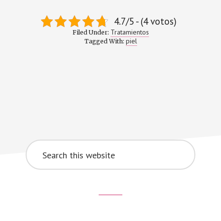
4.7/5 - (4 votos)
Tratamientos
Filed Under:
piel
Tagged With:
Search
this
website
Footer