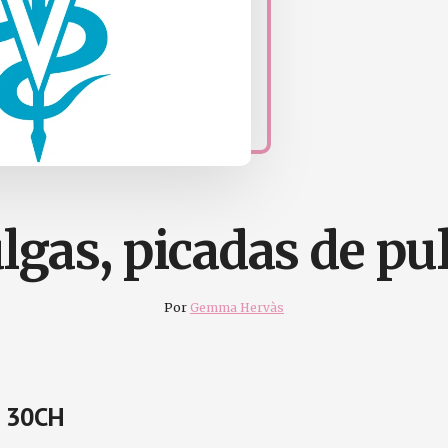
lgas, picadas de pu
Por
Gemma Hervàs
ns 30CH