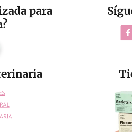
izada para
Sígu
a?
erinaria
Ti
ES
RAL
ARIA