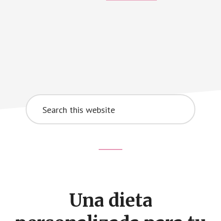
Search
this
website
Footer
CTA
Una dieta