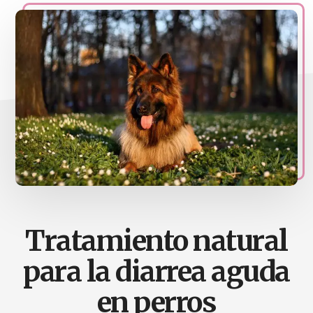
naturales
Acupuntura,
homeopatia,
Ortomolcular
Tratamiento natural
para la diarrea aguda
en perros