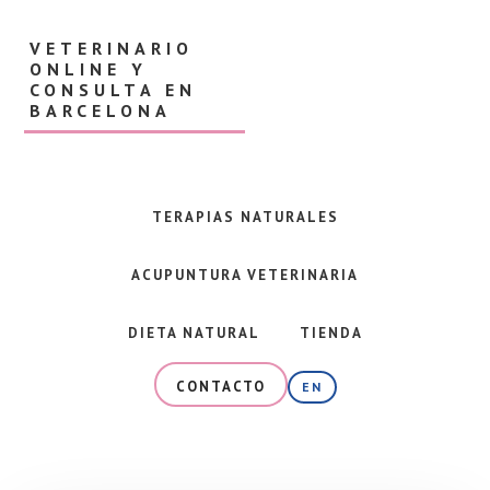
Skip
Skip
to
to
VETERINARIO
main
footer
ONLINE Y
content
CONSULTA EN
BARCELONA
Veterinaria
en
Barcelona
TERAPIAS NATURALES
y
consulta
ACUPUNTURA VETERINARIA
online
especializada
en
DIETA NATURAL
TIENDA
alimentación
natural,
CONTACTO
EN
dieta
BARF
y
terapias