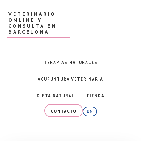
Skip
Skip
to
to
VETERINARIO
main
footer
ONLINE Y
content
CONSULTA EN
BARCELONA
Veterinaria
en
Barcelona
TERAPIAS NATURALES
y
consulta
ACUPUNTURA VETERINARIA
online
especializada
en
DIETA NATURAL
TIENDA
alimentación
natural,
CONTACTO
EN
dieta
BARF
y
terapias