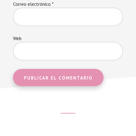
Correo electrónico
*
Web
Footer
CTA