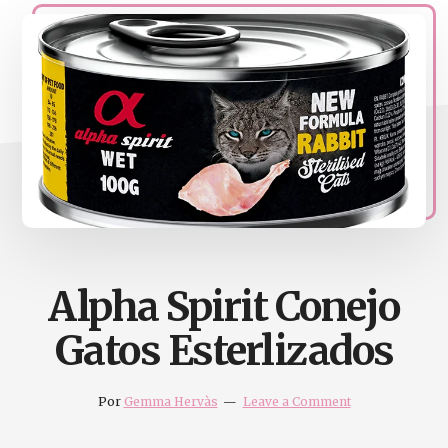
naturales
Acupuntura,
homeopatia,
Ortomolcular
Alpha Spirit Conejo
Gatos Esterlizados
Por
Gemma Hervàs
Leave a Comment