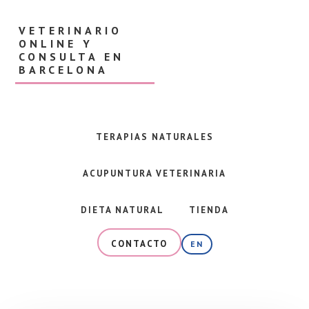
Skip
Skip
to
to
VETERINARIO
main
footer
ONLINE Y
content
CONSULTA EN
BARCELONA
Veterinaria
en
Barcelona
TERAPIAS NATURALES
y
consulta
ACUPUNTURA VETERINARIA
online
especializada
en
DIETA NATURAL
TIENDA
alimentación
natural,
CONTACTO
EN
dieta
BARF
y
terapias