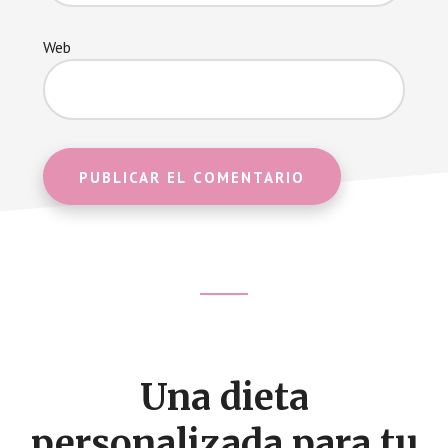
Web
Footer
CTA
Una dieta
personalizada para tu