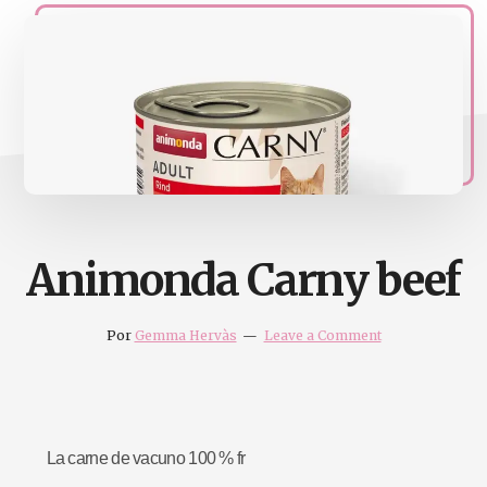
naturales
Acupuntura,
homeopatia,
Ortomolcular
Animonda Carny beef
Por
Gemma Hervàs
Leave a Comment
La carne de vacuno 100 % fr