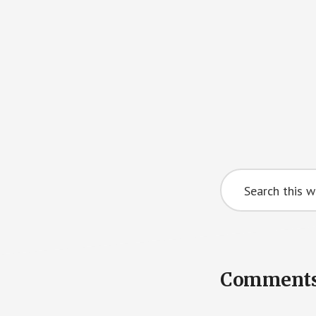
Search
this
website
Reader
Comment
Interactions