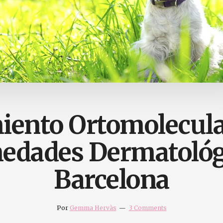
iento Ortomolecular
edades Dermatológ
Barcelona
Por
Gemma Hervàs
3 Comments