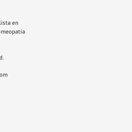
lista en
Homeopatía
d.
com