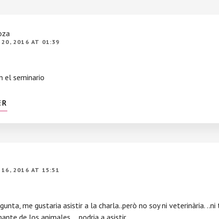
oza
20, 2016 AT 01:39
n el seminario
ER
16, 2016 AT 15:51
unta, me gustaria asistir a la charla..però no soy ni veterinària. ..ni
ante de los animales. …podria a asistir.