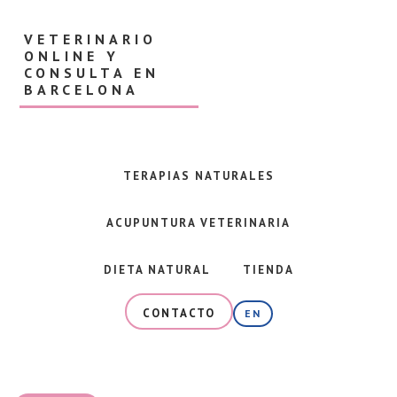
Skip
Skip
to
to
VETERINARIO
main
footer
ONLINE Y
content
CONSULTA EN
BARCELONA
Veterinaria
en
Barcelona
TERAPIAS NATURALES
y
consulta
ACUPUNTURA VETERINARIA
online
especializada
en
DIETA NATURAL
TIENDA
alimentación
natural,
CONTACTO
EN
dieta
BARF
y
terapias