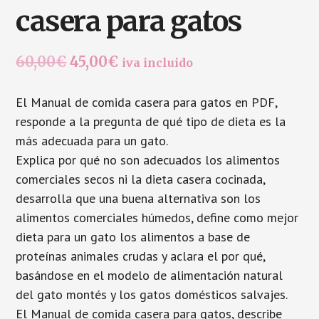
casera para gatos
El
El
60,00
€
45,00
€
iva incluido
precio
precio
El Manual de comida casera para gatos en PDF,
original
actual
responde a la pregunta de qué tipo de dieta es la
era:
es:
más adecuada para un gato.
60,00€.
45,00€.
Explica por qué no son adecuados los alimentos
comerciales secos ni la dieta casera cocinada,
desarrolla que una buena alternativa son los
alimentos comerciales húmedos, define como mejor
dieta para un gato los alimentos a base de
proteínas animales crudas y aclara el por qué,
basándose en el modelo de alimentación natural
del gato montés y los gatos domésticos salvajes.
El Manual de comida casera para gatos, describe