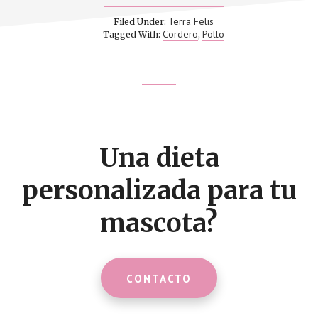
TERRA
FELIS
Terra Felis
Filed Under:
POLLO
Cordero
Pollo
Tagged With:
,
&
CORDERO
Footer
CTA
Una dieta
personalizada para tu
mascota?
CONTACTO