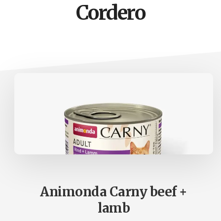
Cordero
naturales
Acupuntura,
homeopatia,
Ortomolcular
Animonda Carny beef +
lamb