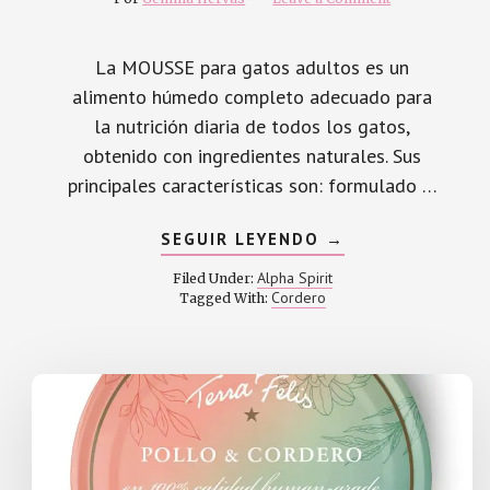
La MOUSSE para gatos adultos es un
alimento húmedo completo adecuado para
la nutrición diaria de todos los gatos,
obtenido con ingredientes naturales. Sus
principales características son: formulado …
ABOUT
SEGUIR LEYENDO
→
ALPHA
SPIRIT
Alpha Spirit
Filed Under:
MOUSSE
Cordero
Tagged With:
DE
CORDERO