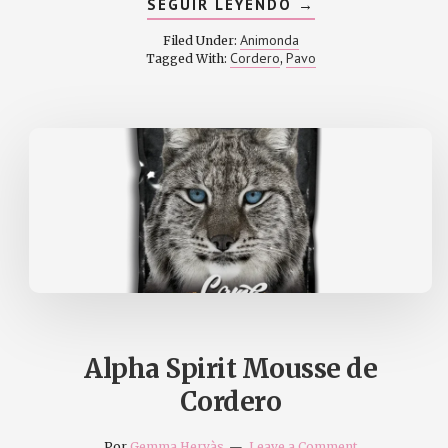
ABOUT
SEGUIR LEYENDO
→
ANIMONDA
CARNY
Animonda
Filed Under:
TURKEY
Cordero
Pavo
Tagged With:
,
+
LAMB
Alpha Spirit Mousse de
Cordero
Por
Gemma Hervàs
Leave a Comment