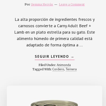
Por
Gemma Hervàs
Leave a Comment
La alta proporción de ingredientes frescos y
carnosos convierte a Carny Adult Beef +
Lamb en un plato estrella para su gato. Este
alimento húmedo de primera calidad está
adaptado de forma óptima a …
ABOUT
SEGUIR LEYENDO
→
ANIMONDA
CARNY
Animonda
Filed Under:
BEEF
Cordero
Ternera
Tagged With:
,
+
LAMB