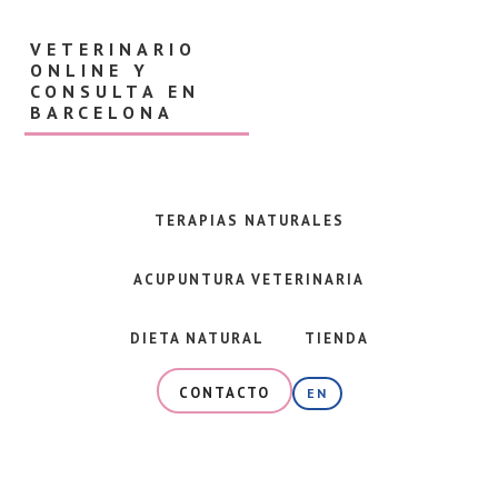
Skip
Skip
to
to
VETERINARIO
main
footer
ONLINE Y
content
CONSULTA EN
BARCELONA
Veterinaria
en
Barcelona
TERAPIAS NATURALES
y
consulta
ACUPUNTURA VETERINARIA
online
especializada
en
DIETA NATURAL
TIENDA
alimentación
natural,
CONTACTO
EN
dieta
BARF
y
terapias